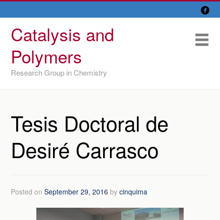

Skip
Overview
to
Catalysis and
content
Research Lines
Me
Polymers
Members
Research Group in Chemistry
Former members
Recent papers
Tesis Doctoral de
IU/ CINQUIMA
Desiré Carrasco
Posted on
September 29, 2016
by
cinquima