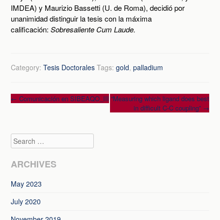
IMDEA) y Maurizio Bassetti (U. de Roma), decidió por
unanimidad distinguir la tesis con la máxima
calificación:
Sobresaliente Cum Laude.
Category:
Tesis Doctorales
Tags:
gold
,
palladium
Post
←
Comunicación en SIBEAQO_III
“Measuring which ligand does best
in difficult C-C coupling”
→
navigation
Search
ARCHIVES
May 2023
July 2020
November 2019