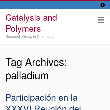

Skip
Overview
to
Catalysis and
content
Research Lines
Me
Polymers
Members
Research Group in Chemistry
Former members
Recent papers
Tag Archives:
IU/ CINQUIMA
palladium
Participación en la
XXXVI Reunión del