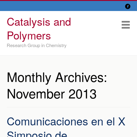

Skip
Overview
to
Catalysis and
content
Research Lines
Me
Polymers
Members
Research Group in Chemistry
Former members
Recent papers
Monthly Archives:
IU/ CINQUIMA
November 2013
Comunicaciones en el X
Simposio de