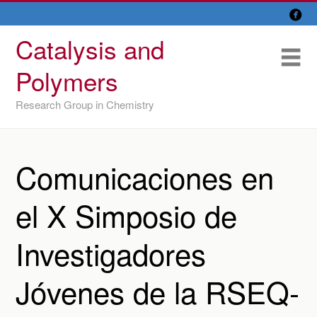

Skip
Overview
to
Catalysis and
content
Research Lines
Me
Polymers
Members
Research Group in Chemistry
Former members
Recent papers
Comunicaciones en
IU/ CINQUIMA
el X Simposio de
Investigadores
Jóvenes de la RSEQ-