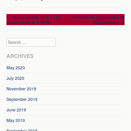
Post
←
Comunicaciones en la XXXIV
Un artículo del grupo portada de
reunión bienal de la RSEQ
Organometallics
→
navigation
Search
ARCHIVES
May 2023
July 2020
November 2019
September 2019
June 2019
May 2019
September 2018