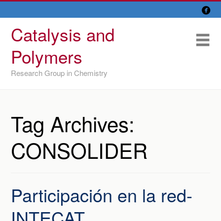

Skip
Overview
to
Catalysis and
content
Research Lines
Me
Polymers
Members
Research Group in Chemistry
Former members
Recent papers
Tag Archives:
IU/ CINQUIMA
CONSOLIDER
Participación en la red-
INTECAT