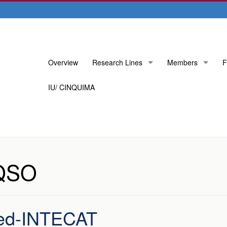
Skip
Overview
Research Lines
Members
F
to
content
IU/ CINQUIMA
QSO
 red-INTECAT