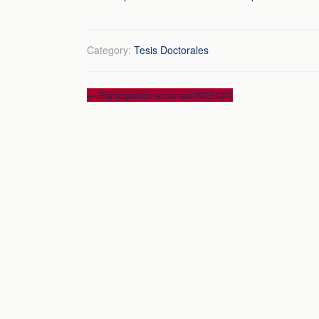
Category:
Tesis Doctorales
Post
←
Participación en la red-INTECAT
navigation