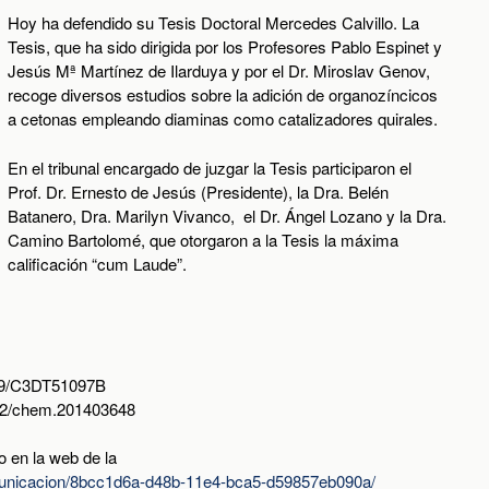
Hoy ha defendido su Tesis Doctoral Mercedes Calvillo. La
Tesis, que ha sido dirigida por los Profesores Pablo Espinet y
Jesús Mª Martínez de Ilarduya y por el Dr. Miroslav Genov,
recoge diversos estudios sobre la adición de organozíncicos
a cetonas empleando diaminas como catalizadores quirales.
En el tribunal encargado de juzgar la Tesis participaron el
Prof. Dr. Ernesto de Jesús (Presidente), la Dra. Belén
Batanero, Dra. Marilyn Vivanco, el Dr. Ángel Lozano y la Dra.
Camino Bartolomé, que otorgaron a la Tesis la máxima
calificación “cum Laude”.
39/C3DT51097B
02/chem.201403648
o en la web de la
omunicacion/8bcc1d6a-d48b-11e4-bca5-d59857eb090a/