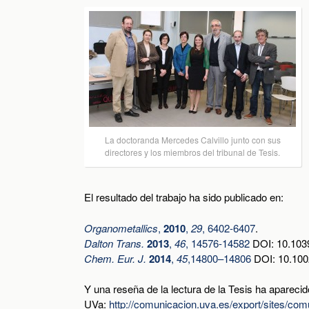
La doctoranda Mercedes Calvillo junto con sus
directores y los miembros del tribunal de Tesis.
El resultado del trabajo ha sido publicado en:
Organometallics
,
2010
,
29
, 6402-6407
.
Dalton Trans.
2013
,
46
, 14576-14582
DOI: 10.10
Chem. Eur. J.
2014
,
45
,14800–14806
DOI: 10.10
Y una reseña de la lectura de la Tesis ha aparecid
UVa:
http://comunicacion.uva.es/export/sites/c