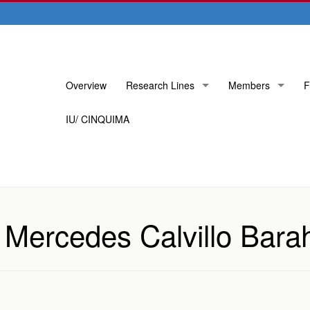
Skip
Overview
Research Lines
Members
F
to
content
IU/ CINQUIMA
e Mercedes Calvillo Bar