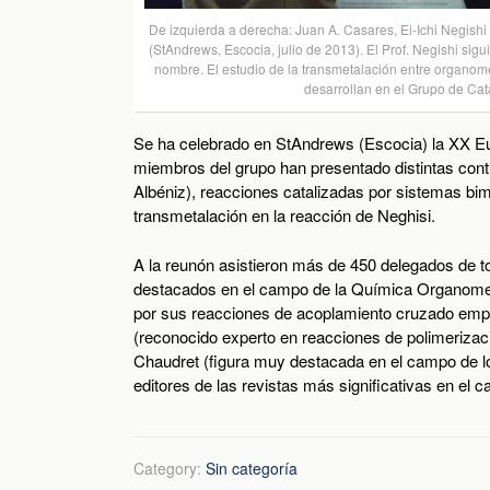
De izquierda a derecha: Juan A. Casares, Ei-Ichi Negis
(StAndrews, Escocia, julio de 2013). El Prof. Negishi sig
nombre. El estudio de la transmetalación entre organome
desarrollan en el Grupo de Ca
Se ha celebrado en StAndrews (Escocia) la XX E
miembros del grupo han presentado distintas con
Albéniz), reacciones catalizadas por sistemas bi
transmetalación en la reacción de Neghisi.
A la reunón asistieron más de 450 delegados de to
destacados en el campo de la Química Organomet
por sus reacciones de acoplamiento cruzado empl
(reconocido experto en reacciones de polimerizaci
Chaudret (figura muy destacada en el campo de lo
editores de las revistas más significativas en el
Category:
Sin categoría