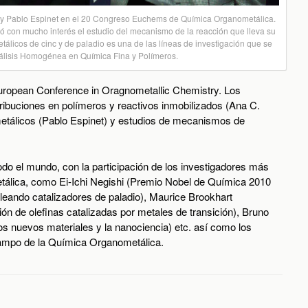
hi y Pablo Espinet en el 20 Congreso Euchems de Química Organometálica.
uió con mucho interés el estudio del mecanismo de la reacción que lleva su
tálicos de cinc y de paladio es una de las líneas de investigación que se
tálisis Homogénea en Química Fina y Polímeros.
uropean Conference in Oragnometallic Chemistry. Los
tribuciones
en polímeros y reactivos inmobilizados (Ana C.
metálicos (Pablo Espinet) y estudios de mecanismos de
do el mundo, con la participación de los investigadores más
álica, como Ei-Ichi Negishi (Premio Nobel de Química 2010
eando catalizadores de paladio), Maurice Brookhart
ón de olefinas catalizadas por metales de transición), Bruno
s nuevos materiales y la nanociencia) etc. así como los
 campo de la Química Organometálica.