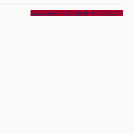
Escuela de investigación GR169: ¡Vive la Ciencia!
→