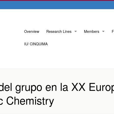
Skip
Overview
Research Lines
Members
F
to
content
IU/ CINQUIMA
del grupo en la XX Eur
c Chemistry